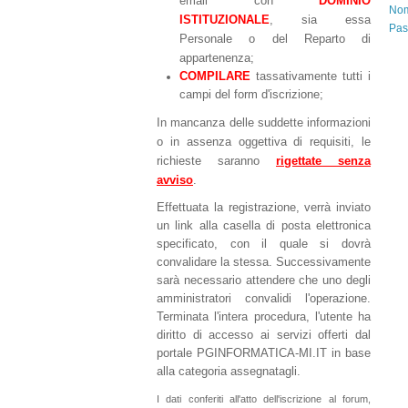
email con
DOMINIO
Nom
ISTITUZIONALE
, sia essa
Pas
Personale o del Reparto di
appartenenza;
COMPILARE
tassativamente tutti i
campi del form d'iscrizione;
In mancanza delle suddette informazioni
o in assenza oggettiva di requisiti, le
richieste saranno
rigettate senza
avviso
.
Effettuata la registrazione, verrà inviato
un link alla casella di posta elettronica
specificato, con il quale si dovrà
convalidare la stessa. Successivamente
sarà necessario attendere che uno degli
amministratori convalidi l'operazione.
Terminata l'intera procedura, l'utente ha
diritto di accesso ai servizi offerti dal
portale PGINFORMATICA-MI.IT in base
alla categoria assegnatagli.
I dati conferiti all'atto dell'iscrizione al forum,