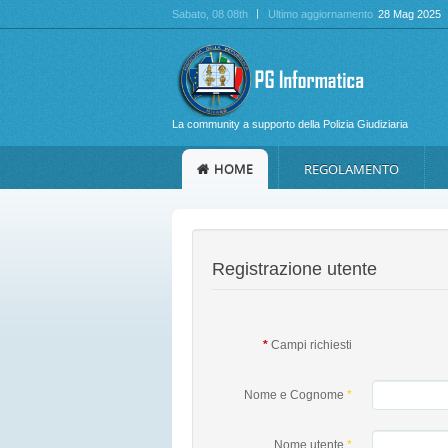
Sabato
, 08 08th
Ultimo aggiornamento
28 Mag 2025
La community a supporto della Polizia Giudiziaria
HOME
REGOLAMENTO
Registrazione utente
*
Campi richiesti
Nome e Cognome
*
Nome utente
*